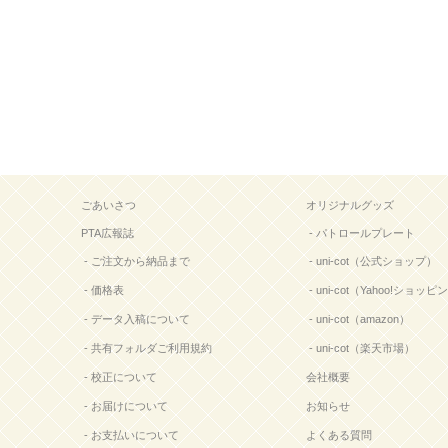
ごあいさつ
オリジナルグッズ
PTA広報誌
- パトロールプレート
- ご注文から納品まで
- uni-cot（公式ショップ）
- 価格表
- uni-cot（Yahoo!ショッ
- データ入稿について
- uni-cot（amazon）
- 共有フォルダご利用規約
- uni-cot（楽天市場）
- 校正について
会社概要
- お届けについて
お知らせ
- お支払いについて
よくある質問