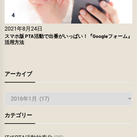
4
2021年8月24日
スマホ版 PTA活動で出番がいっぱい！『Googleフォーム』
活用方法
アーカイブ
ア
ー
カ
カテゴリー
イ
ブ