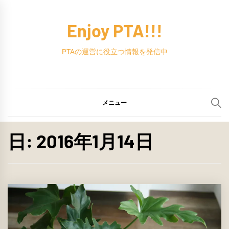
コ
ン
Enjoy PTA!!!
テ
ン
PTAの運営に役立つ情報を発信中
ツ
へ
ス
メニュー
キ
ッ
日:
2016年1月14日
プ