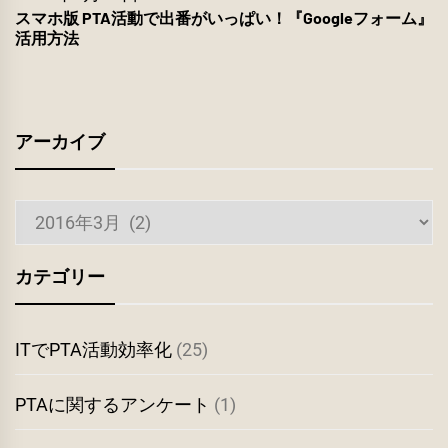
スマホ版 PTA活動で出番がいっぱい！『Googleフォーム』
活用方法
アーカイブ
ア
ー
カ
カテゴリー
イ
ブ
ITでPTA活動効率化
(25)
PTAに関するアンケート
(1)