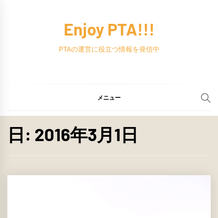
コ
ン
Enjoy PTA!!!
テ
ン
PTAの運営に役立つ情報を発信中
ツ
へ
ス
メニュー
キ
ッ
日:
2016年3月1日
プ