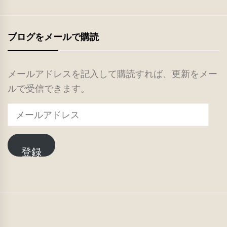
ブログをメールで購読
メールアドレスを記入して購読すれば、更新をメー
ルで受信できます。
メ
ー
ル
登録
ア
ド
レ
ス
TOP
ご
PTA
IT