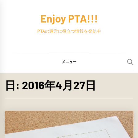
コ
ン
Enjoy PTA!!!
テ
ン
PTAの運営に役立つ情報を発信中
ツ
へ
ス
メニュー
キ
ッ
日:
2016年4月27日
プ