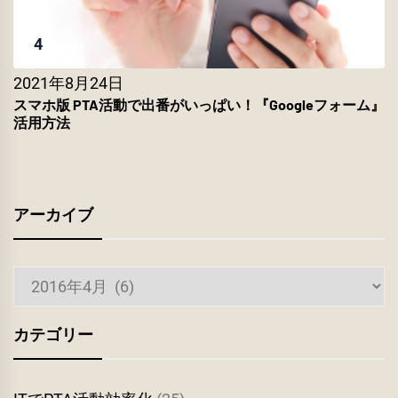
4
2021年8月24日
スマホ版 PTA活動で出番がいっぱい！『Googleフォーム』
活用方法
アーカイブ
ア
ー
カ
カテゴリー
イ
ブ