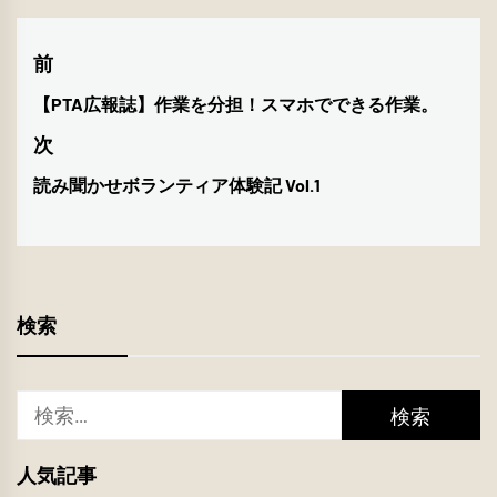
投
前
稿
【PTA広報誌】作業を分担！スマホでできる作業。
前
ナ
の
次
投
ビ
読み聞かせボランティア体験記 Vol.1
次
稿:
ゲ
の
投
ー
稿:
シ
検索
ョ
ン
検
索:
人気記事