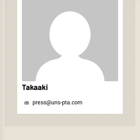
ド
さ
ウ
い
で
(新
開
し
き
い
ま
ウ
す)
ィ
ン
ド
ウ
で
開
き
ま
す)
Takaaki
press@uns-pta.com