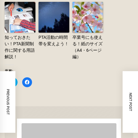
知っておきた
PTA活動の時間
卒業号にも使え
い！PTA新聞制
帯を変えよう！
る！紙のサイズ
作に関する用語
（A4・6ページ
解説！
編）
共有:
ク
Facebook
リ
で
ッ
共
PREVIOUS POST
ク
有
NEXT POST
し
す
て
る
Twitter
に
で
は
共
ク
有
リ
(新
ッ
し
ク
い
し
ウ
て
ィ
く
ン
だ