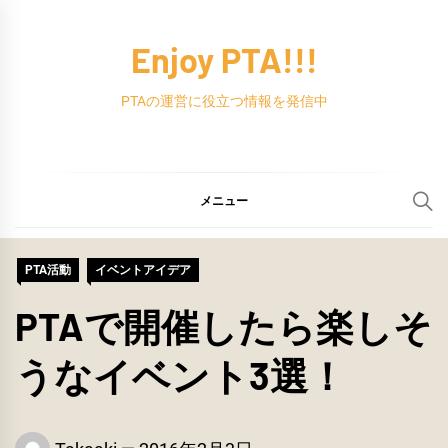
コ
ン
Enjoy PTA!!!
テ
ン
PTAの運営に役立つ情報を発信中
ツ
へ
ス
メニュー
キ
ッ
PTA活動
イベントアイデア
プ
PTAで開催したら楽しそ
うなイベント3選！