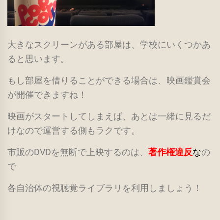
大きなスクリーンがある部屋は、学校にいくつかあ
ると思います。
もし部屋を借りることができる場合は、映画鑑賞会
が開催できますね！
映画がスタートしてしまえば、あとは一緒に見るだ
けなので運営する側もラクです。
市販のDVDを無断で上映するのは、
著作権違反
な
の
で
各自治体の視聴覚ライブラリを利用しましょう！