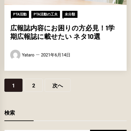
PTA活動
PTA活動の工夫
未分類
広報誌内容にお困りの方必見！1学
期広報誌に載せたい ネタ10選
Yataro
2021年6月14日
投
1
2
次へ
稿
ナ
ビ
検索
ゲ