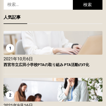
ー
検
索:
シ
人気記事
ョ
ン
1
2021年10月6日
西宮市立広田小学校PTAの取り組み PTA活動のIT化
2
2021年9月16日