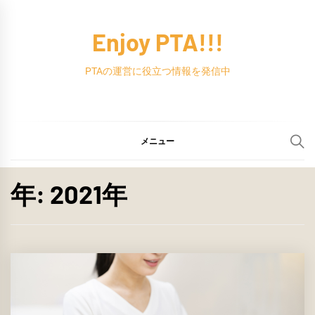
コ
ン
Enjoy PTA!!!
テ
ン
PTAの運営に役立つ情報を発信中
ツ
へ
ス
メニュー
キ
ッ
年:
2021年
プ