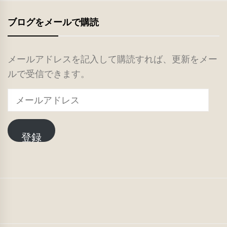
ブログをメールで購読
メールアドレスを記入して購読すれば、更新をメー
ルで受信できます。
メ
ー
ル
登録
ア
ド
レ
ス
TOP
ご
PTA
IT
あ
活
で