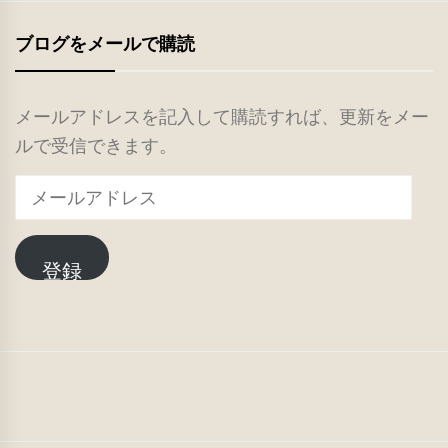
ブログをメールで購読
メールアドレスを記入して購読すれば、更新をメー
ルで受信できます。
メ
ー
ル
登録
ア
ド
レ
ス
TOP
ご
PTA
IT
あ
活
で