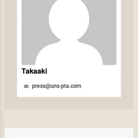
き
い
ま
ウ
す)
ィ
ン
ド
ウ
で
開
き
ま
す)
Takaaki
press@uns-pta.com