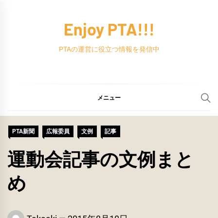
コ
ン
Enjoy PTA!!!
テ
ン
PTAの運営に役立つ情報を発信中
ツ
へ
ス
メニュー
キ
ッ
PTA新聞
広報委員
文例
記事
プ
運動会記事の文例まと
め