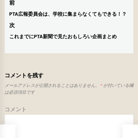
投
前
稿
PTA広報委員会は、学校に集まらなくてもできる！？
前
ナ
の
次
投
ビ
これまでにPTA新聞で見たおもしろい企画まとめ
次
稿:
ゲ
の
投
ー
稿:
シ
コメントを残す
ョ
メールアドレスが公開されることはありません。
*
が付いている欄
ン
は必須項目です
コメント