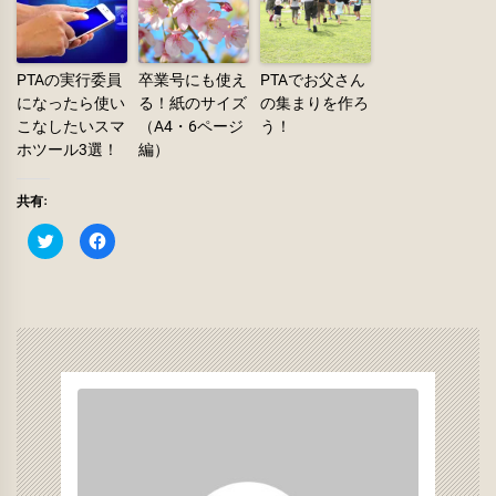
PTAの実行委員
卒業号にも使え
PTAでお父さん
になったら使い
る！紙のサイズ
の集まりを作ろ
こなしたいスマ
（A4・6ページ
う！
ホツール3選！
編）
共有:
ク
Facebook
リ
で
ッ
共
ク
有
し
す
て
る
Twitter
に
で
は
共
ク
有
リ
(新
ッ
し
ク
い
し
ウ
て
ィ
く
ン
だ
ド
さ
ウ
い
で
(新
開
し