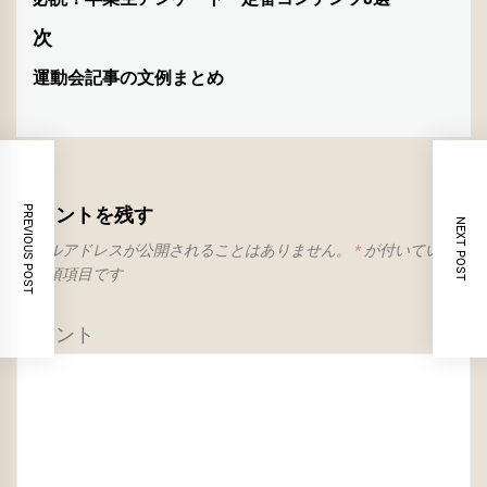
稿
前
ナ
の
次
投
ビ
運動会記事の文例まとめ
次
稿:
ゲ
の
投
ー
稿:
シ
コメントを残す
PREVIOUS POST
ョ
NEXT POST
メールアドレスが公開されることはありません。
*
が付いている欄
ン
は必須項目です
コメント