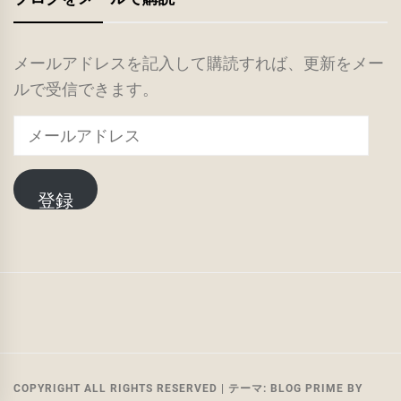
メールアドレスを記入して購読すれば、更新をメー
ルで受信できます。
メ
ー
ル
登録
ア
ド
レ
ス
TOP
ご
PTA
IT
あ
活
で
い
動
PTA
COPYRIGHT ALL RIGHTS RESERVED
|
テーマ:
BLOG PRIME
BY