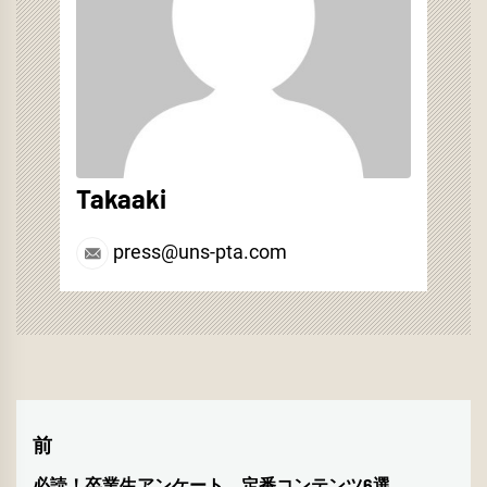
ド
ウ
で
開
き
ま
す)
Takaaki
press@uns-pta.com
投
前
必読！卒業生アンケート 定番コンテンツ6選