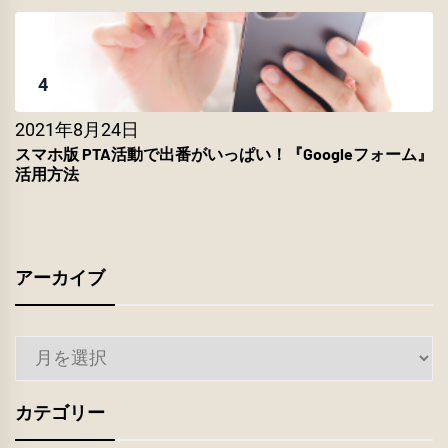
4
2021年8月24日
スマホ版 PTA活動で出番がいっぱい！『Googleフォーム』
活用方法
アーカイブ
ア
ー
カ
カテゴリー
イ