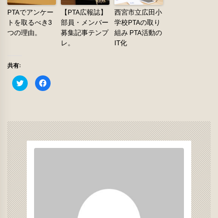
PTAでアンケー
【PTA広報誌】
西宮市立広田小
トを取るべき3
部員・メンバー
学校PTAの取り
つの理由。
募集記事テンプ
組み PTA活動の
レ。
IT化
共有:
ク
Facebook
リ
で
ッ
共
ク
有
し
す
て
る
Twitter
に
で
は
共
ク
有
リ
(新
ッ
し
ク
い
し
ウ
て
ィ
く
ン
だ
ド
さ
ウ
い
で
(新
開
し
き
い
ま
ウ
す)
ィ
ン