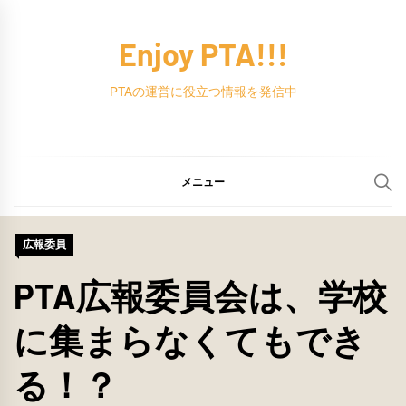
コ
ン
Enjoy PTA!!!
テ
ン
PTAの運営に役立つ情報を発信中
ツ
へ
ス
メニュー
キ
ッ
広報委員
プ
PTA広報委員会は、学校
に集まらなくてもでき
る！？